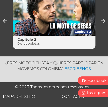
Capítulo 2
Ca
De las pelotas
Ad
¿ERES MOTOCICLISTA Y QUIERES PARTICIPAR EN
MOVEMOS COLOMBIA?
ESCRÍBENOS
Redes Socia
Facebook
Pie de página
© 2023 Todos los derechos reservados
Instagram
MAPA DEL SITIO
CONTACTO