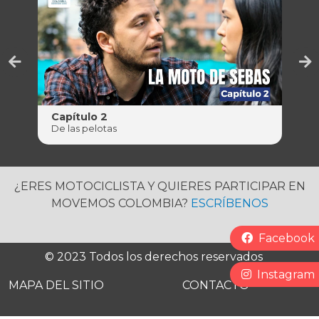
Capítulo 2
Ca
De las pelotas
Ad
¿ERES MOTOCICLISTA Y QUIERES PARTICIPAR EN
MOVEMOS COLOMBIA?
ESCRÍBENOS
Redes Socia
Facebook
Pie de página
© 2023 Todos los derechos reservados
Instagram
MAPA DEL SITIO
CONTACTO